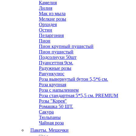
Камелия
Лилия
Мак из мыла
Мелкие розы
Орхидея
Остин
Пеларгония
Пион
Пион крупный пушистый
Пион пушистый
Подсолнухи 50шт
Пуансеттия 9см.
Радужные розы
Ранункулюс
Роза вывернутый бутон 5,5*6 см.
Роза крупная
Роза с напылением
Роза стандартная 5*5,5 см. PREMIUM
Розы "Корея"
Ромашка 50 ШТ.
Сакура
Тюльпаны
Чайная роза
Пакеты. Мешочки