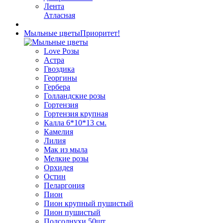
Лента
Атласная
Мыльные цветы
Приоритет!
Love Розы
Астра
Гвоздика
Георгины
Гербера
Голландские розы
Гортензия
Гортензия крупная
Калла 6*10*13 см.
Камелия
Лилия
Мак из мыла
Мелкие розы
Орхидея
Остин
Пеларгония
Пион
Пион крупный пушистый
Пион пушистый
Подсолнухи 50шт