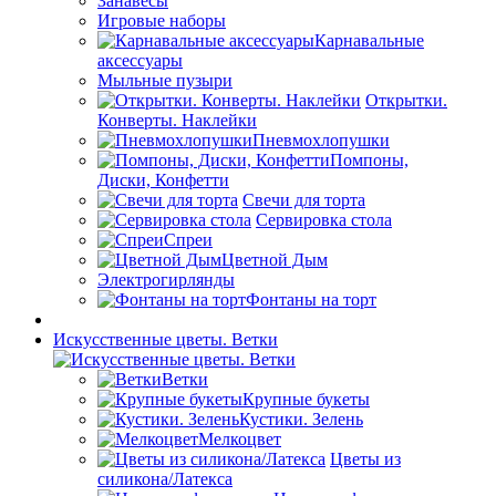
Занавесы
Игровые наборы
Карнавальные
аксессуары
Мыльные пузыри
Открытки.
Конверты. Наклейки
Пневмохлопушки
Помпоны,
Диски, Конфетти
Свечи для торта
Сервировка стола
Спреи
Цветной Дым
Электрогирлянды
Фонтаны на торт
Искусственные цветы. Ветки
Ветки
Крупные букеты
Кустики. Зелень
Мелкоцвет
Цветы из
силикона/Латекса