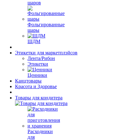
шаров
Фольгированные
шары
ШДМ
Этикетки для маркетплэйсов
Лента/Рибон
Этикетки
Ценники
Канцтовары
Красота и Здоровье
Товары для кондитера
Расходники
для