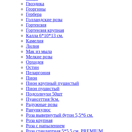
Гвоздика
Георгины
Гербера
Голландские розы
Гортензия
Гортензия крупная
Калла 6*10*13 см.
Камелия
Лилия
Мак из мыла
Мелкие розы
Орхидея
Остин
Пеларгония
Пион
Пион крупный пушистый
Пион пушистый
Подсолнухи 50шт
Пуансеттия 9см.
Радужные розы
Ранункулюс
Роза вывернутый бутон 5,5*6 см.
Роза крупная
Роза с напылением
Роза стандартная 5*5,5 см. PREMIUM