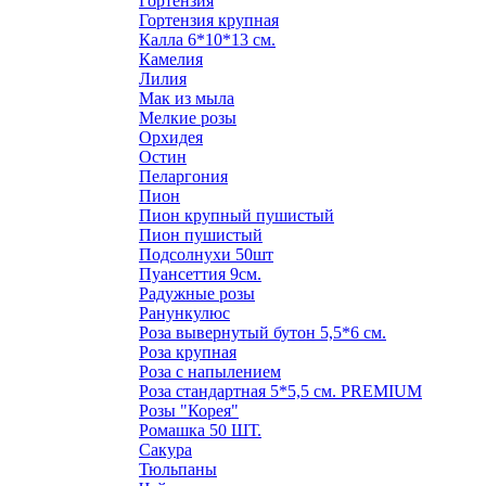
Гортензия
Гортензия крупная
Калла 6*10*13 см.
Камелия
Лилия
Мак из мыла
Мелкие розы
Орхидея
Остин
Пеларгония
Пион
Пион крупный пушистый
Пион пушистый
Подсолнухи 50шт
Пуансеттия 9см.
Радужные розы
Ранункулюс
Роза вывернутый бутон 5,5*6 см.
Роза крупная
Роза с напылением
Роза стандартная 5*5,5 см. PREMIUM
Розы "Корея"
Ромашка 50 ШТ.
Сакура
Тюльпаны