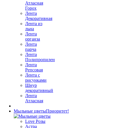
Атласная
Горох
Лента
Декоративная
Лента из
льна
Лента
органза
Лента
парча
Лента
Полипропилен
Лента
Репсовая
Лента с
рисунками
Шнур
декоративный
Лента
Атласная
Мыльные цветы
Приоритет!
Love Розы
Астра