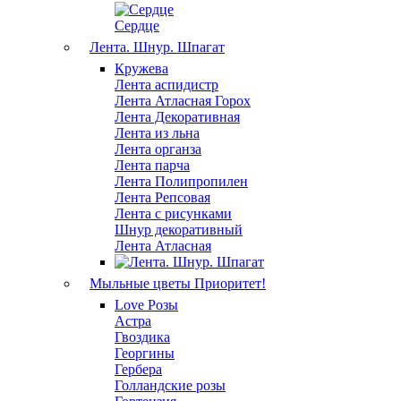
Сердце
Лента. Шнур. Шпагат
Кружева
Лента аспидистр
Лента Атласная Горох
Лента Декоративная
Лента из льна
Лента органза
Лента парча
Лента Полипропилен
Лента Репсовая
Лента с рисунками
Шнур декоративный
Лента Атласная
Мыльные цветы
Приоритет!
Love Розы
Астра
Гвоздика
Георгины
Гербера
Голландские розы