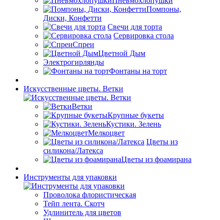
Пневмохлопушки
Помпоны,
Диски, Конфетти
Свечи для торта
Сервировка стола
Спреи
Цветной Дым
Электрогирлянды
Фонтаны на торт
Искусственные цветы. Ветки
Ветки
Крупные букеты
Кустики. Зелень
Мелкоцвет
Цветы из
силикона/Латекса
Цветы из фоамирана
Инструменты для упаковки
Проволока флористическая
Тейп лента. Скотч
Удлинитель для цветов