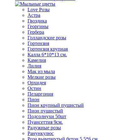
Love Розы
Астра
Гвоздика
Георгины
Гербера
Голландские розы
Гортензия
Гортензия крупная
Калла 6*10*13 см.
Камелия
Лилия
Мак из мыла
Мелкие розы
Орхидея
Остин
Пеларгония
Пион
Пион крупный пушистый
Пион пушистый
Подсолнухи 50шт
Пуансеттия 9см.
Радужные розы
Ранункулюс
Роза вывернутый бутон 5,5*6 см.