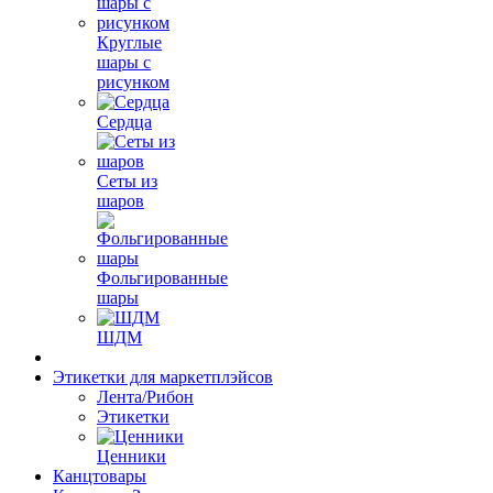
Круглые
шары с
рисунком
Сердца
Сеты из
шаров
Фольгированные
шары
ШДМ
Этикетки для маркетплэйсов
Лента/Рибон
Этикетки
Ценники
Канцтовары