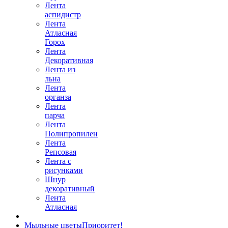
Лента
аспидистр
Лента
Атласная
Горох
Лента
Декоративная
Лента из
льна
Лента
органза
Лента
парча
Лента
Полипропилен
Лента
Репсовая
Лента с
рисунками
Шнур
декоративный
Лента
Атласная
Мыльные цветы
Приоритет!