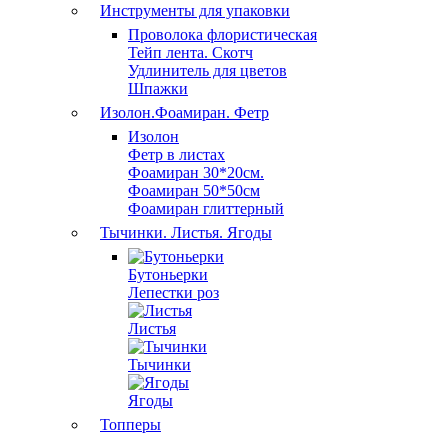
Инструменты для упаковки
Проволока флористическая
Тейп лента. Скотч
Удлинитель для цветов
Шпажки
Изолон.Фоамиран. Фетр
Изолон
Фетр в листах
Фоамиран 30*20см.
Фоамиран 50*50см
Фоамиран глиттерный
Тычинки. Листья. Ягоды
Бутоньерки
Лепестки роз
Листья
Тычинки
Ягоды
Топперы