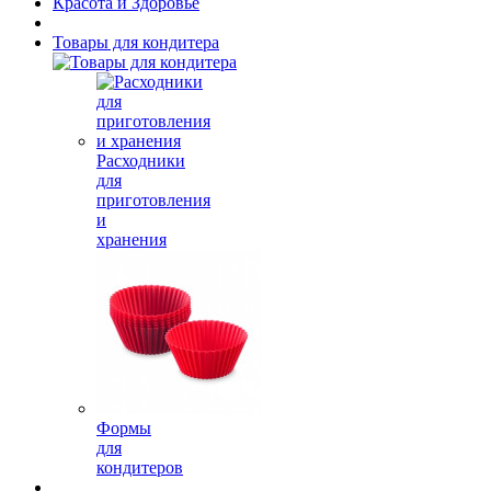
Красота и Здоровье
Товары для кондитера
Расходники
для
приготовления
и
хранения
Формы
для
кондитеров